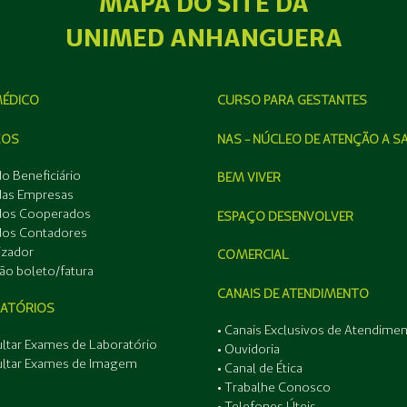
MAPA DO SITE DA
UNIMED ANHANGUERA
MÉDICO
CURSO PARA GESTANTES
ÇOS
NAS - NÚCLEO DE ATENÇÃO A S
do Beneficiário
BEM VIVER
 das Empresas
 dos Cooperados
ESPAÇO DESENVOLVER
 dos Contadores
izador
COMERCIAL
ão boleto/fatura
CANAIS DE ATENDIMENTO
ATÓRIOS
• Canais Exclusivos de Atendime
ultar Exames de Laboratório
• Ouvidoria
ultar Exames de Imagem
• Canal de Ética
• Trabalhe Conosco
• Telefones Úteis