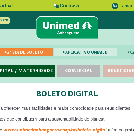
Virtual
Contraste
Taman
A
osco
2ª VIA DE BOLETO
APLICATIVO UNIMED
C
PITAL / MATERNIDADE
COMERCIAL
BENEFICIÁ
BOLETO DIGITAL
 oferecer mais facilidades e maior comodidade para seus clientes.
s que contribuem para a sustentabilidade do planeta.
www.unimedanhanguera.coop.br/boleto-digital
te
além da prat