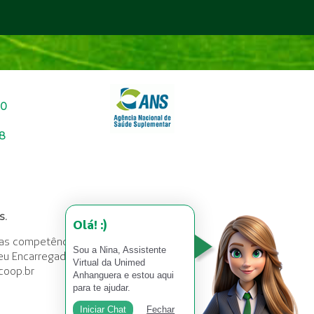
90
38
s.
Olá! :)
 das competências da ANPD,
Sou a Nina, Assistente
eu Encarregado
Virtual da Unimed
coop.br
Anhanguera e estou aqui
para te ajudar.
Iniciar Chat
Fechar