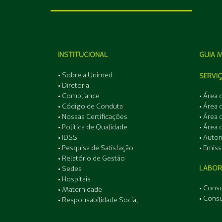
INSTITUCIONAL
GUIA 
• Sobre a Unimed
SERVI
• Diretoria
• Compliance
• Área 
• Código de Conduta
• Área
• Nossas Certificações
• Área
• Política de Qualidade
• Área
• IDSS
• Autor
• Pesquisa de Satisfação
• Emiss
• Relatório de Gestão
LABOR
• Sedes
• Hospitais
• Cons
• Maternidade
• Cons
• Responsabilidade Social